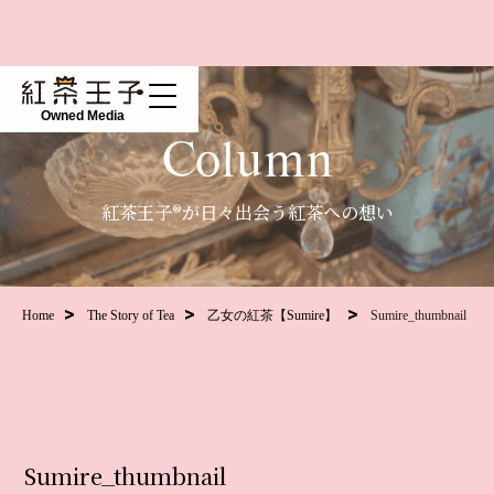
Owned Media
Column
紅茶王子®が日々出会う紅茶への想い
Home
The Story of Tea
乙女の紅茶【Sumire】
Sumire_thumbnail
Sumire_thumbnail