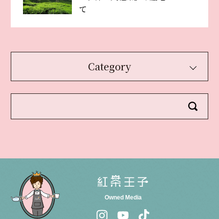
て
Category
Owned Media