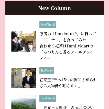
New Column
Food Travel
原宿の「Iʼm donut ?」に行って
「ドーナツ」を食べてみた！
合わせる紅茶はFamilyMartの
「みつりんご香るアールグレイ
ティー」
Tea Prince
紅茶王子®へ45つの質問！知られ
ざる人物像が明らかに。
Food Travel
「世界三大紅茶」の産地につい