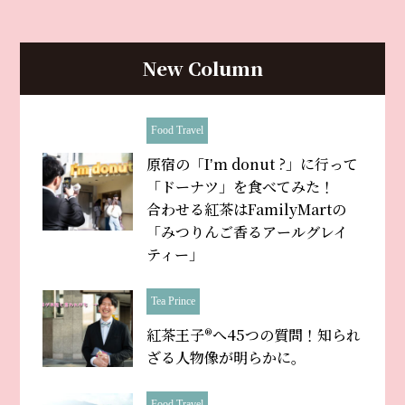
New Column
Food Travel
原宿の「Iʼm donut ?」に行って
「ドーナツ」を食べてみた！
合わせる紅茶はFamilyMartの
「みつりんご香るアールグレイ
ティー」
Tea Prince
紅茶王子®へ45つの質問！知られ
ざる人物像が明らかに。
Food Travel