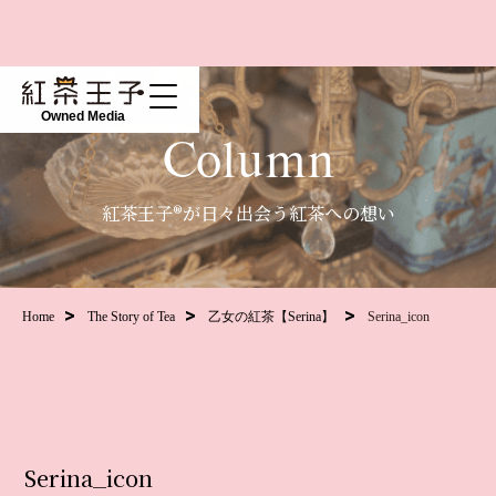
Owned Media
Column
紅茶王子®が日々出会う紅茶への想い
Home
The Story of Tea
乙女の紅茶【Serina】
Serina_icon
Serina_icon