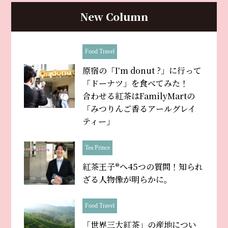
New Column
Food Travel
原宿の「Iʼm donut ?」に行って
「ドーナツ」を食べてみた！
合わせる紅茶はFamilyMartの
「みつりんご香るアールグレイ
ティー」
Tea Prince
紅茶王子®へ45つの質問！知られ
ざる人物像が明らかに。
Food Travel
「世界三大紅茶」の産地につい