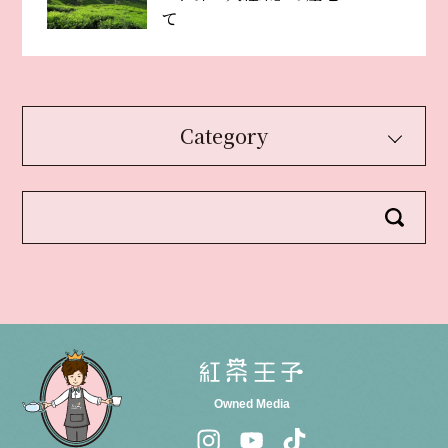
て
Category
Owned Media