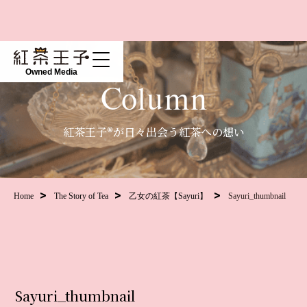
Owned Media
Column
紅茶王子®が日々出会う紅茶への想い
Home
The Story of Tea
乙女の紅茶【Sayuri】
Sayuri_thumbnail
Sayuri_thumbnail