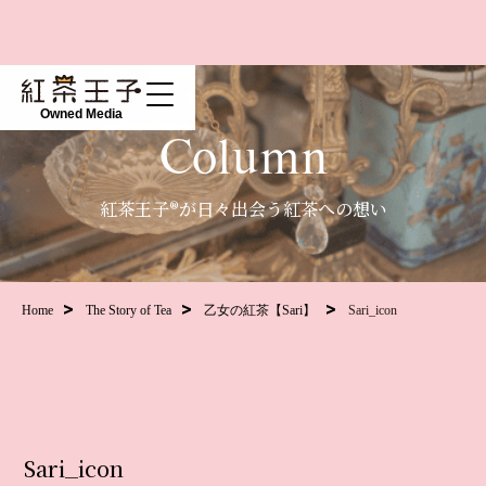
Owned Media
Column
紅茶王子®が日々出会う紅茶への想い
Home
The Story of Tea
乙女の紅茶【Sari】
Sari_icon
Sari_icon