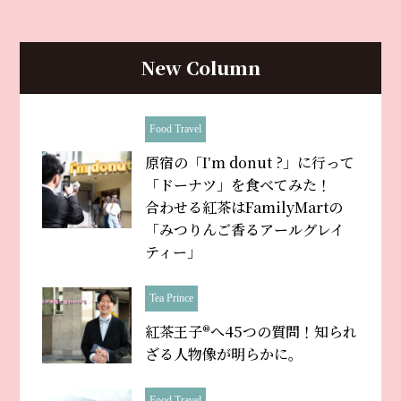
New Column
Food Travel
原宿の「Iʼm donut ?」に行って
「ドーナツ」を食べてみた！
合わせる紅茶はFamilyMartの
「みつりんご香るアールグレイ
ティー」
Tea Prince
紅茶王子®へ45つの質問！知られ
ざる人物像が明らかに。
Food Travel