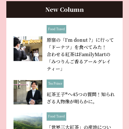
New Column
Food Travel
原宿の「Iʼm donut ?」に行って
「ドーナツ」を食べてみた！
合わせる紅茶はFamilyMartの
「みつりんご香るアールグレイ
ティー」
Tea Prince
紅茶王子®へ45つの質問！知られ
ざる人物像が明らかに。
Food Travel
「世界三大紅茶」の産地につい