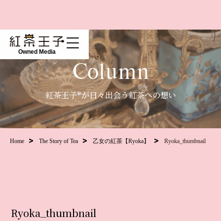
Owned Media
Column
紅茶王子®が日々出会う紅茶への想い
Home
The Story of Tea
乙女の紅茶【Ryoka】
Ryoka_thumbnail
Ryoka_thumbnail