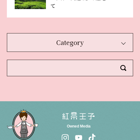
て
Category
Owned Media