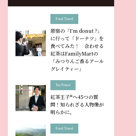
Food Travel
原宿の「Iʼm donut ?」
に行って「ドーナツ」を
食べてみた！ 合わせる
紅茶はFamilyMartの
「みつりんご香るアール
グレイティー」
Tea Prince
紅茶王子®へ45つの質
問！知られざる人物像が
明らかに。
Food Travel