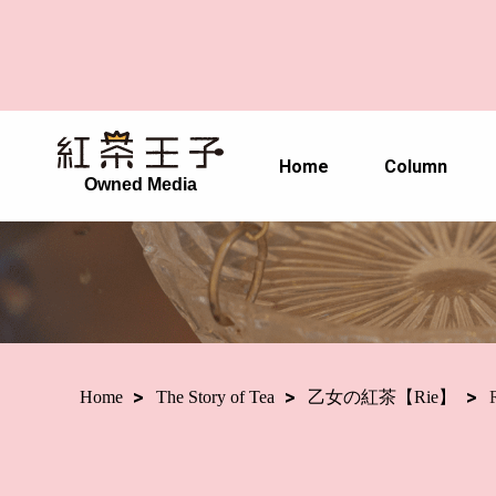
Home
Column
Owned Media
Home
The Story of Tea
乙女の紅茶【Rie】