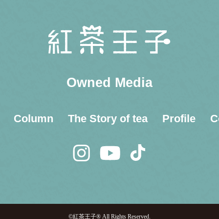
Owned Media
Column
The Story of tea
Profile
C
©紅茶王子® All Rights Reserved.