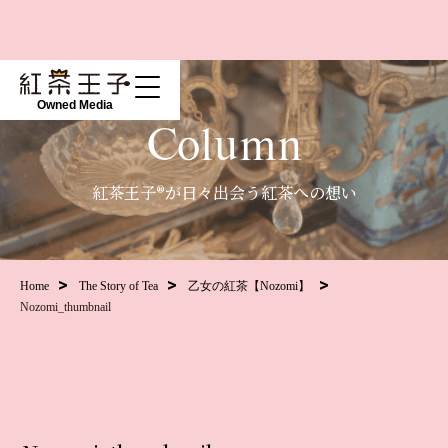
Owned Media
Column
紅茶王子®が日々出会う紅茶への想い
Home
The Story of Tea
乙女の紅茶【Nozomi】
Nozomi_thumbnail