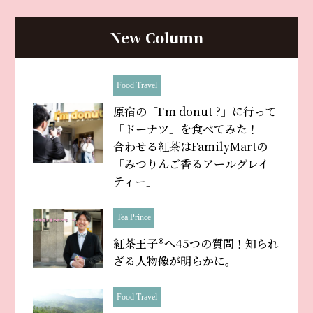
New Column
Food Travel
原宿の「Iʼm donut ?」に行って
「ドーナツ」を食べてみた！
合わせる紅茶はFamilyMartの
「みつりんご香るアールグレイ
ティー」
Tea Prince
紅茶王子®へ45つの質問！知られ
ざる人物像が明らかに。
Food Travel