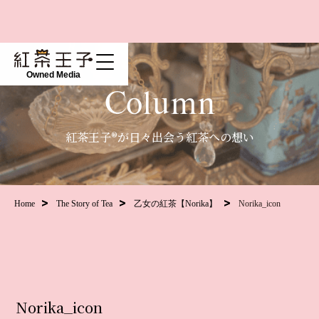
Owned Media
Column
紅茶王子®が日々出会う紅茶への想い
Home
The Story of Tea
乙女の紅茶【Norika】
Norika_icon
Norika_icon