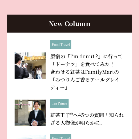
New Column
Food Travel
原宿の「Iʼm donut ?」に行って
「ドーナツ」を食べてみた！
合わせる紅茶はFamilyMartの
「みつりんご香るアールグレイ
ティー」
Tea Prince
紅茶王子®へ45つの質問！知られ
ざる人物像が明らかに。
Food Travel