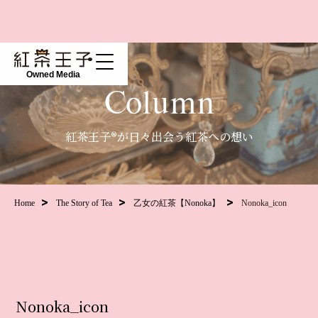
Owned Media
Column
紅茶王子®が日々出会う紅茶への想い
Home
The Story of Tea
乙女の紅茶【Nonoka】
Nonoka_icon
Nonoka_icon