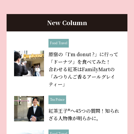
New Column
Food Travel
原宿の「Iʼm donut ?」に行って
「ドーナツ」を食べてみた！
合わせる紅茶はFamilyMartの
「みつりんご香るアールグレイ
ティー」
Tea Prince
紅茶王子®へ45つの質問！知られ
ざる人物像が明らかに。
Food Travel