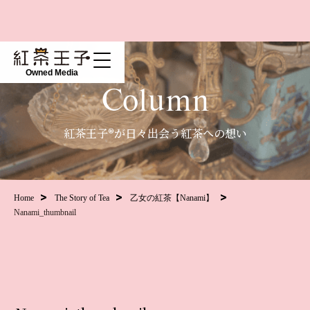
Owned Media
Column
紅茶王子®が日々出会う紅茶への想い
Home
The Story of Tea
乙女の紅茶【Nanami】
Nanami_thumbnail