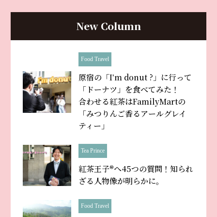
New Column
Food Travel
原宿の「Iʼm donut ?」に行って
「ドーナツ」を食べてみた！
合わせる紅茶はFamilyMartの
「みつりんご香るアールグレイ
ティー」
Tea Prince
紅茶王子®へ45つの質問！知られ
ざる人物像が明らかに。
Food Travel