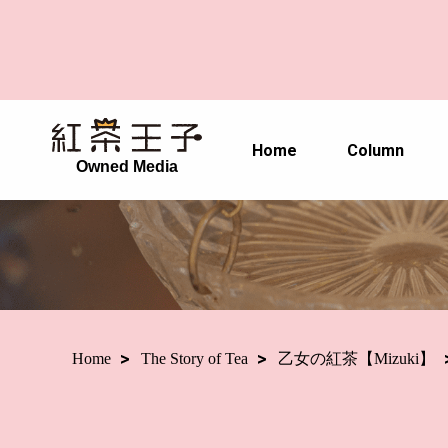
Home
Column
Owned Media
Home
The Story of Tea
乙女の紅茶【Mizuki】