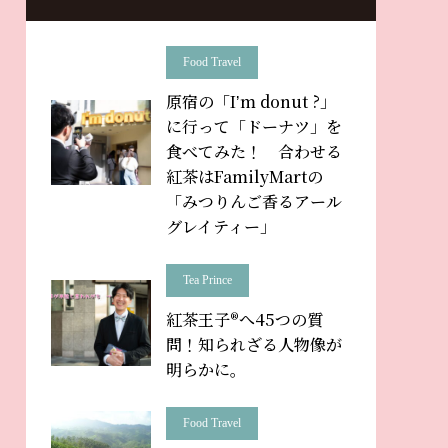
Food Travel
原宿の「Iʼm donut ?」
に行って「ドーナツ」を
食べてみた！ 合わせる
紅茶はFamilyMartの
「みつりんご香るアール
グレイティー」
Tea Prince
紅茶王子®へ45つの質
問！知られざる人物像が
明らかに。
Food Travel