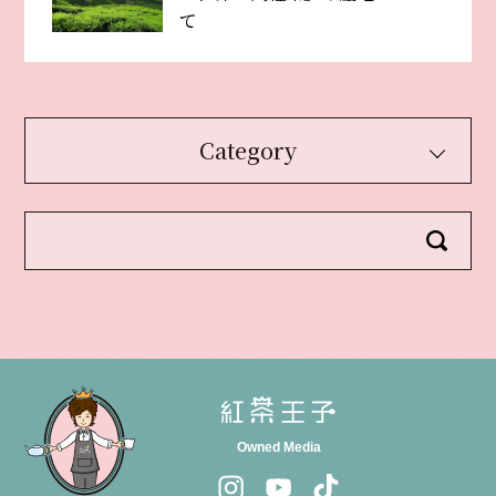
て
Category
Owned Media