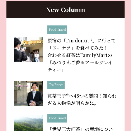
New Column
Food Travel
原宿の「Iʼm donut ?」に行って
「ドーナツ」を食べてみた！
合わせる紅茶はFamilyMartの
「みつりんご香るアールグレイ
ティー」
Tea Prince
紅茶王子®へ45つの質問！知られ
ざる人物像が明らかに。
Food Travel
「世界三大紅茶」の産地につい