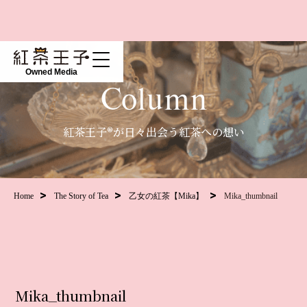
Owned Media
Column
紅茶王子®が日々出会う紅茶への想い
Home
The Story of Tea
乙女の紅茶【Mika】
Mika_thumbnail
Mika_thumbnail