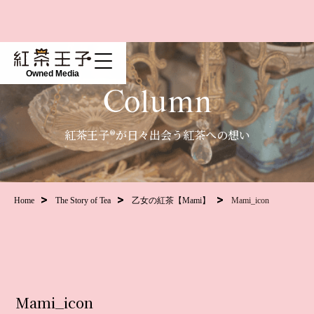
Owned Media
Column
紅茶王子®が日々出会う紅茶への想い
Home
The Story of Tea
乙女の紅茶【Mami】
Mami_icon
Mami_icon