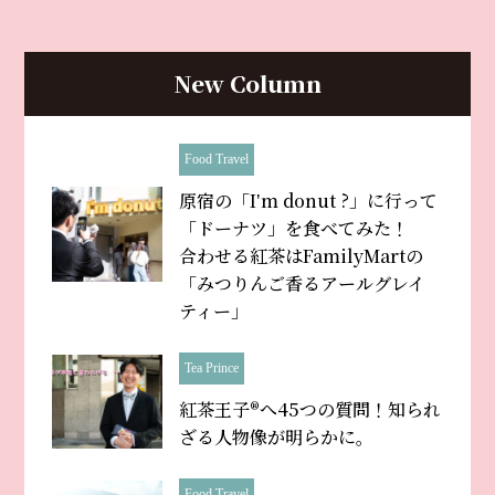
New Column
Food Travel
原宿の「Iʼm donut ?」に行って
「ドーナツ」を食べてみた！
合わせる紅茶はFamilyMartの
「みつりんご香るアールグレイ
ティー」
Tea Prince
紅茶王子®へ45つの質問！知られ
ざる人物像が明らかに。
Food Travel