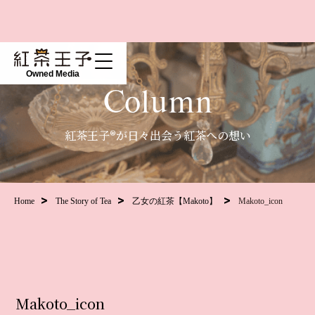
Owned Media
Column
紅茶王子®が日々出会う紅茶への想い
Home
The Story of Tea
乙女の紅茶【Makoto】
Makoto_icon
Makoto_icon