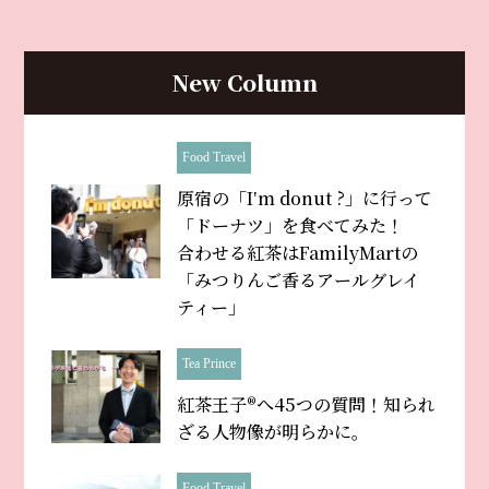
New Column
Food Travel
原宿の「Iʼm donut ?」に行って
「ドーナツ」を食べてみた！
合わせる紅茶はFamilyMartの
「みつりんご香るアールグレイ
ティー」
Tea Prince
紅茶王子®へ45つの質問！知られ
ざる人物像が明らかに。
Food Travel