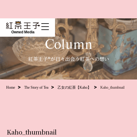
Owned Media
Column
紅茶王子®が日々出会う紅茶への想い
Home
The Story of Tea
乙女の紅茶【Kaho】
Kaho_thumbnail
Kaho_thumbnail