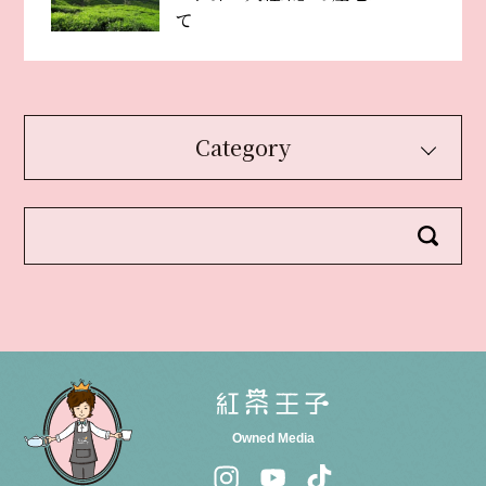
て
Category
Owned Media