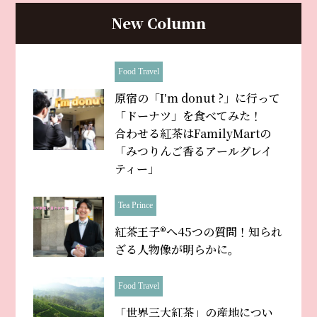
New Column
Food Travel
原宿の「Iʼm donut ?」に行って
「ドーナツ」を食べてみた！
合わせる紅茶はFamilyMartの
「みつりんご香るアールグレイ
ティー」
Tea Prince
紅茶王子®へ45つの質問！知られ
ざる人物像が明らかに。
Food Travel
「世界三大紅茶」の産地につい