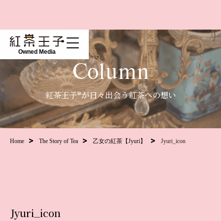
Owned Media
Column
紅茶王子®が日々出会う紅茶への想い
Home
The Story of Tea
乙女の紅茶【Jyuri】
Jyuri_icon
Jyuri_icon