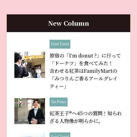
New Column
Food Travel
原宿の「Iʼm donut ?」に行って
「ドーナツ」を食べてみた！
合わせる紅茶はFamilyMartの
「みつりんご香るアールグレイ
ティー」
Tea Prince
紅茶王子®へ45つの質問！知られ
ざる人物像が明らかに。
Food Travel