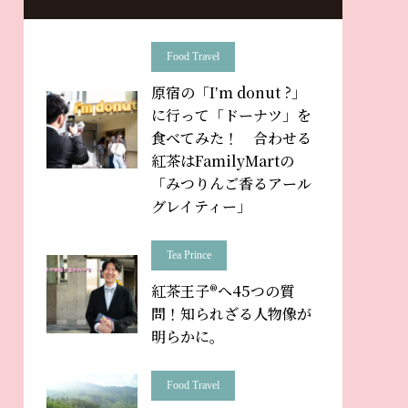
Food Travel
原宿の「Iʼm donut ?」
に行って「ドーナツ」を
食べてみた！ 合わせる
紅茶はFamilyMartの
「みつりんご香るアール
グレイティー」
Tea Prince
紅茶王子®へ45つの質
問！知られざる人物像が
明らかに。
Food Travel