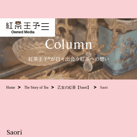
Owned Media
Column
紅茶王子®が日々出会う紅茶への想い
Home
The Story of Tea
乙女の紅茶【Saori】
Saori
Saori