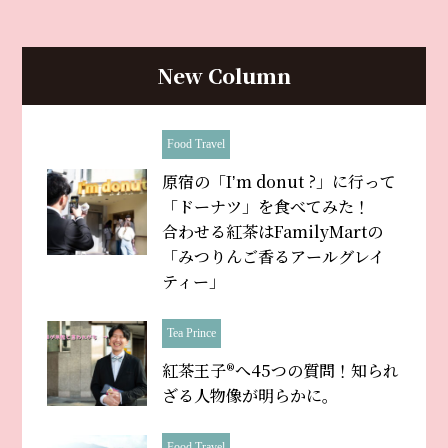
New Column
Food Travel
原宿の「Iʼm donut ?」に行って
「ドーナツ」を食べてみた！
合わせる紅茶はFamilyMartの
「みつりんご香るアールグレイ
ティー」
Tea Prince
紅茶王子®へ45つの質問！知られ
ざる人物像が明らかに。
Food Travel