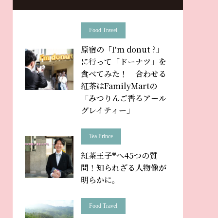
Food Travel
原宿の「Iʼm donut ?」
に行って「ドーナツ」を
食べてみた！ 合わせる
紅茶はFamilyMartの
「みつりんご香るアール
グレイティー」
Tea Prince
紅茶王子®へ45つの質
問！知られざる人物像が
明らかに。
Food Travel