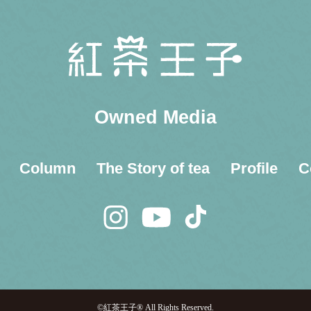
Owned Media
Column
The Story of tea
Profile
C
©紅茶王子® All Rights Reserved.