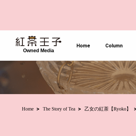
Home
Column
Owned Media
Home
The Story of Tea
乙女の紅茶【Ryoko】