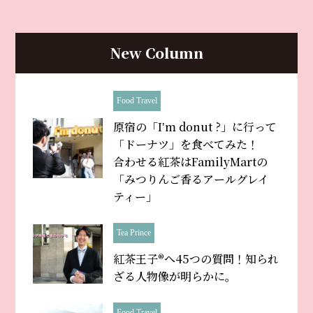
New Column
Food Travel
原宿の「Iʼm donut ?」に行って
「ドーナツ」を食べてみた！
合わせる紅茶はFamilyMartの
「みつりんご香るアールグレイ
ティー」
Tea Prince
紅茶王子®へ45つの質問！知られ
ざる人物像が明らかに。
Food Travel