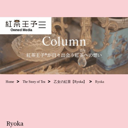
Owned Media
Column
紅茶王子®が日々出会う紅茶への想い
Home
The Story of Tea
乙女の紅茶【Ryoka】
Ryoka
Ryoka