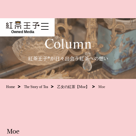
Owned Media
Column
紅茶王子®が日々出会う紅茶への想い
Home
The Story of Tea
乙女の紅茶【Moe】
Moe
Moe