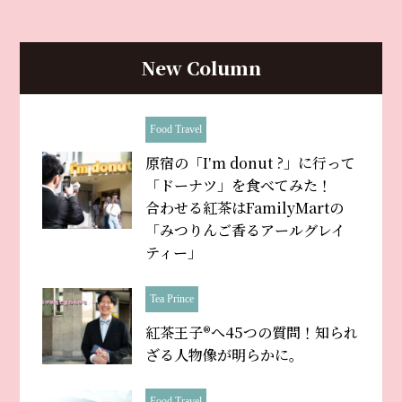
New Column
Food Travel
原宿の「Iʼm donut ?」に行って
「ドーナツ」を食べてみた！
合わせる紅茶はFamilyMartの
「みつりんご香るアールグレイ
ティー」
Tea Prince
紅茶王子®へ45つの質問！知られ
ざる人物像が明らかに。
Food Travel