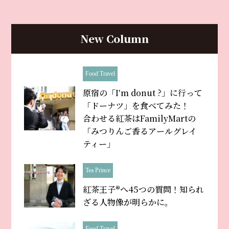
New Column
Food Travel
原宿の「Iʼm donut ?」に行って
「ドーナツ」を食べてみた！
合わせる紅茶はFamilyMartの
「みつりんご香るアールグレイ
ティー」
Tea Prince
紅茶王子®へ45つの質問！知られ
ざる人物像が明らかに。
Food Travel