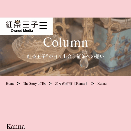
Owned Media
Column
紅茶王子®が日々出会う紅茶への想い
Home
The Story of Tea
乙女の紅茶【Kanna】
Kanna
Kanna