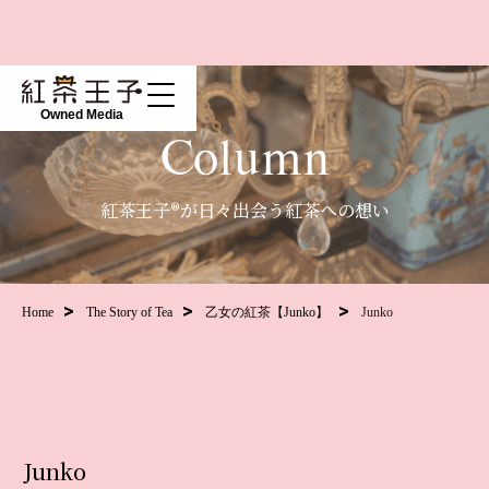
Owned Media
Column
紅茶王子®が日々出会う紅茶への想い
Home
The Story of Tea
乙女の紅茶【Junko】
Junko
Junko