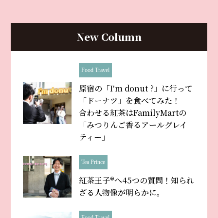
New Column
Food Travel
原宿の「Iʼm donut ?」に行って
「ドーナツ」を食べてみた！
合わせる紅茶はFamilyMartの
「みつりんご香るアールグレイ
ティー」
Tea Prince
紅茶王子®へ45つの質問！知られ
ざる人物像が明らかに。
Food Travel