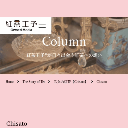
Owned Media
Column
紅茶王子®が日々出会う紅茶への想い
Home
The Story of Tea
乙女の紅茶【Chisato】
Chisato
Chisato