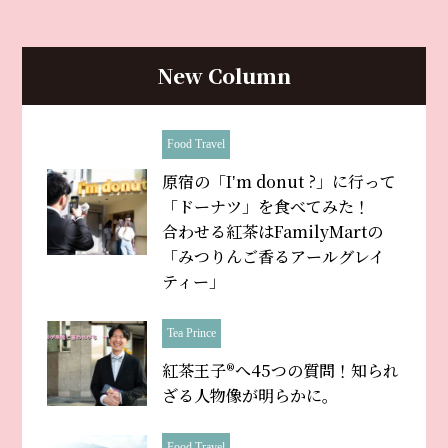
New Column
Food Travel
原宿の「Iʼm donut ?」に行って
「ドーナツ」を食べてみた！
合わせる紅茶はFamilyMartの
「みつりんご香るアールグレイ
ティー」
Tea Prince
紅茶王子®へ45つの質問！知られ
ざる人物像が明らかに。
Food Travel