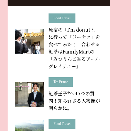
Food Travel
原宿の「Iʼm donut ?」
に行って「ドーナツ」を
食べてみた！ 合わせる
紅茶はFamilyMartの
「みつりんご香るアール
グレイティー」
Tea Prince
紅茶王子®へ45つの質
問！知られざる人物像が
明らかに。
Food Travel