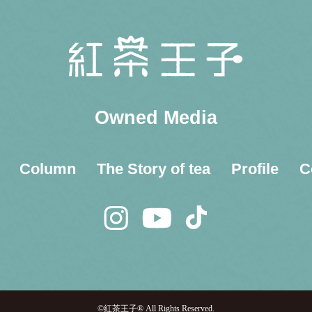
Owned Media
Column
The Story of tea
Profile
C
©紅茶王子® All Rights Reserved.