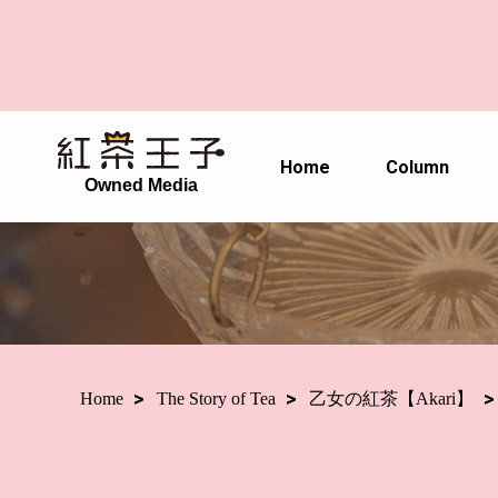
Home
Column
Owned Media
Home
The Story of Tea
乙女の紅茶【Akari】