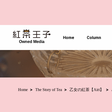
Home
Column
Owned Media
Home
The Story of Tea
乙女の紅茶【Airi】